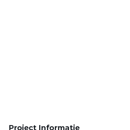
Gemuse
Tech Lasbedrijf
>
Portfolio
>
Duitsland
>
Project
Wittenberg Gemuse
Project Informatie